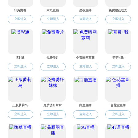
拉斯维加斯 2025年博士研究生拟录取名单公示
28
序号考生编号姓名考试方式拟录取专业代码拟录取专业拟
2025-05
录取导师...
拉斯维加斯 2025年博士研究生招生考核、面试成
28
绩公示
2025-05
序号考生编号姓名考试方式报考专业代码报考专业名称报
考导师材...
拉斯维加斯 2025年教学科研系列专业技术职务评
24
聘推荐人选公示
2025-05
根据学校《关于开展 2025 年教学科研系列专业技术职务
评聘工作...
拉斯维加斯 2025年博士研究生进入考核阶段考生
19
名单公示
2025-05
序号考生编号考生姓名报考导师报考专业选拔方式
125259267郭琴苏...
拉斯维加斯 2025年博士研究生招生选拔办法
19
一、招生专业及招生方式招生专业详见《湖南大学2025年
2025-05
博士研究...